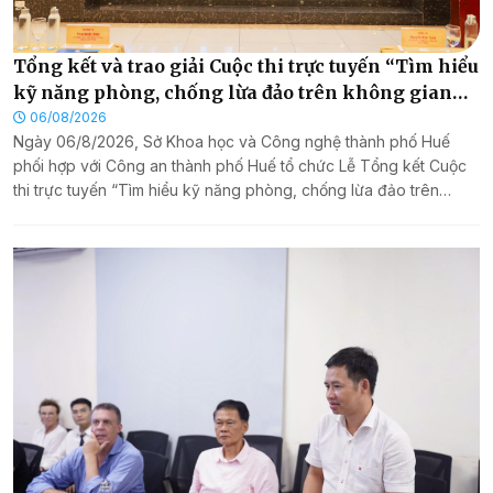
Tổng kết và trao giải Cuộc thi trực tuyến “Tìm hiểu
kỹ năng phòng, chống lừa đảo trên không gian
mạng” năm 2026 trên nền tảng Hue-S
06/08/2026
Ngày 06/8/2026, Sở Khoa học và Công nghệ thành phố Huế
phối hợp với Công an thành phố Huế tổ chức Lễ Tổng kết Cuộc
thi trực tuyến “Tìm hiểu kỹ năng phòng, chống lừa đảo trên
không gian mạng” năm 2026 trên nền tảng Hue-S.