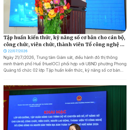
Tập huấn kiến thức, kỹ năng số cơ bản cho cán bộ,
công chức, viên chức, thành viên Tổ công nghệ số
cộng đồng và người dân phường Phong Quảng
22/07/2026
Ngày 21/7/2026, Trung tâm Giám sát, điều hành đô thị thông
minh thành phố Huế (HueIOC) phối hợp với UBND phường Phong
Quảng tổ chức 02 lớp Tập huấn kiến thức, kỹ năng số cơ bản
dành cho cán bộ, công chức, viên chức, người lao động trong
cơ quan nhà nước; thành viên Tổ công nghệ số cộng đồng và
người dân trên địa bàn phường.