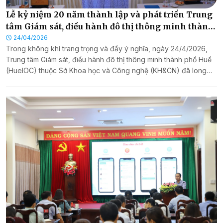
Lễ kỷ niệm 20 năm thành lập và phát triển Trung
tâm Giám sát, điều hành đô thị thông minh thành
phố Huế
24/04/2026
Trong không khí trang trọng và đầy ý nghĩa, ngày 24/4/2026,
Trung tâm Giám sát, điều hành đô thị thông minh thành phố Huế
(HueIOC) thuộc Sở Khoa học và Công nghệ (KH&CN) đã long
trọng tổ chức Lễ kỷ niệm 20 năm thành lập và phát triển Trung
tâm (27/4/2006 - 27/4/2026). Đây là dịp để cùng nhìn lại chặng
đường đã qua, tri ân những đóng góp của các thế hệ lãnh đạo,
cán bộ, viên chức và người lao động của Trung tâm qua các thời
kỳ, đồng thời khẳng định quyết tâm tiếp tục bứt phá trong chặng
đường phía trước.