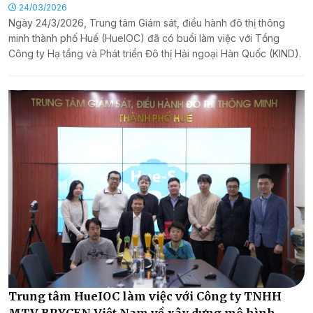
Trung tâm HueIOC
24/03/2026
Ngày 24/3/2026, Trung tâm Giám sát, điều hành đô thị thông
minh thành phố Huế (HueIOC) đã có buổi làm việc với Tổng
Công ty Hạ tầng và Phát triển Đô thị Hải ngoại Hàn Quốc (KIND).
Trung tâm HueIOC làm việc với Công ty TNHH
MTV BRYCEN Việt Nam về xây dựng mô hình