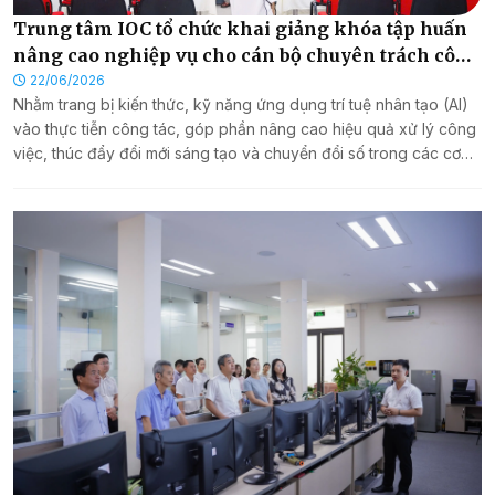
Trung tâm IOC tổ chức khai giảng khóa tập huấn
nâng cao nghiệp vụ cho cán bộ chuyên trách công
nghệ thông tin với chuyên đề “Ứng dụng AI trong
22/06/2026
Nhằm trang bị kiến thức, kỹ năng ứng dụng trí tuệ nhân tạo (AI)
công việc năm 2026”
vào thực tiễn công tác, góp phần nâng cao hiệu quả xử lý công
việc, thúc đẩy đổi mới sáng tạo và chuyển đổi số trong các cơ
quan nhà nước trên địa bàn thành phố, ngày 22/6/2026, Trung
tâm Giám sát, điều hành đô thị thông minh thành phố Huế (IOC)
phối hợp với VNPT Huế tổ chức khóa tập huấn nâng cao nghiệp
vụ cho đội ngũ cán bộ chuyên trách công nghệ thông tin với
chuyên đề “Ứng dụng AI trong công việc năm 2026”.