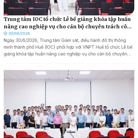
Trung tâm IOC tổ chức Lễ bế giảng khóa tập huấn
nâng cao nghiệp vụ cho cán bộ chuyên trách công
nghệ thông tin năm 2026
30/06/2026
Ngày 30/6/2026, Trung tâm Giám sát, điều hành đô thị thông
minh thành phố Huế (IOC) phối hợp với VNPT Huế tổ chức Lễ bế
giảng khóa tập huấn nâng cao nghiệp vụ cho cán bộ chuyên
trách công nghệ thông tin (CNTT) với chuyên đề “Ứng dụng AI
trong công việc năm 2026”.