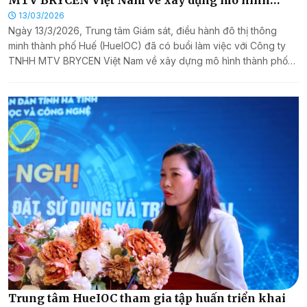
thành phố số 3D
13/03/2026
Ngày 13/3/2026, Trung tâm Giám sát, điều hành đô thị thông
minh thành phố Huế (HueIOC) đã có buổi làm việc với Công ty
TNHH MTV BRYCEN Việt Nam về xây dựng mô hình thành phố
số 3D.
Trung tâm HueIOC tham gia tập huấn triển khai