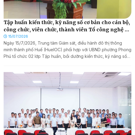
Tập huấn kiến thức, kỹ năng số cơ bản cho cán bộ,
công chức, viên chức, thành viên Tổ công nghệ số
cộng đồng và người dân phường Phong Phú
15/07/2026
Ngày 15/7/2026, Trung tâm Giám sát, điều hành đô thị thông
minh thành phố Huế (HueIOC) phối hợp với UBND phường Phong
Phú tổ chức 02 lớp Tập huấn, bồi dưỡng kiến thức, kỹ năng số
cơ bản dành cho cán bộ, công chức, viên chức, người lao động
trong cơ quan nhà nước; thành viên Tổ công nghệ số cộng đồng
và người dân trên địa bàn phường Phong Phú.