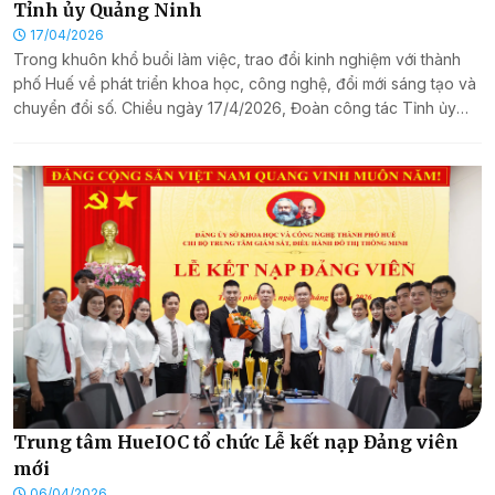
Tỉnh ủy Quảng Ninh
17/04/2026
Trong khuôn khổ buổi làm việc, trao đổi kinh nghiệm với thành
phố Huế về phát triển khoa học, công nghệ, đổi mới sáng tạo và
chuyển đổi số. Chiều ngày 17/4/2026, Đoàn công tác Tỉnh ủy
Quảng Ninh đã có buổi làm việc với Trung tâm Giám sát, điều
hành đô thị thông minh thành phố Huế (HueIOC) nhằm trao đổi,
chia sẻ về các giải pháp công nghệ và định hướng phát triển đô
thị thông minh tại thành phố Huế.
Trung tâm HueIOC tổ chức Lễ kết nạp Đảng viên
mới
06/04/2026