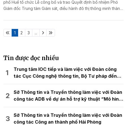
Ngày 15/01/2026, Trung tâm Giám sát, điều hành đô thị thông
minh (HueIOC) cùng các đơn vị sự nghiệp trực thuộc Sở Khoa
học và Công nghệ (KH&CN) thành phố Huế tổ chức Hội nghị
Tổng kết công tác năm 2025 và triển khai chương trình công tác
năm 2026.
Trung tâm HueIOC cùng các đơn vị trực thuộc Sở
ký kết giao ước thi đua năm 2026