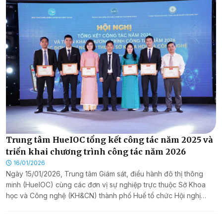
chuyển đổi số, sử dụng bộ chỉ số KPI cho cán bộ, công chức,
viên chức (CB,CC,VC) năm 2026 do Sở Khoa học và Công nghệ
(KH&CN) thành phố Huế phối hợp với Ủy ban nhân dân phường
Phong Thái tổ chức, đại diện lãnh đạo và cán bộ viên chức
thuộc Trung tâm Giám sát, điều hành đô thị thông minh thành phố
Huế (HueIOC) đã tham gia tập huấn và trực tiếp chia sẻ các
chuyên đề chuyên sâu.
Trung tâm HueIOC tiếp đón, làm việc với Đoàn
công tác tỉnh Hà Tĩnh về phát triển đô thị thông
minh
16/01/2026