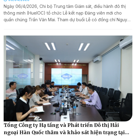
Ngày 06/4/2026, Chi bộ Trung tâm Giám sát, điều hành đô thị
thông minh (HueIOC) tổ chức Lễ kết nạp Đảng viên mới cho
quần chúng Trần Văn Mai. Tham dự buổi Lễ có đồng chí Nguyễn
Dương Anh - Đảng ủy viên, Phó Giám đốc Sở Khoa học và Công
nghệ (KH&CN); đồng chí Trần Trọng Hiếu - Đảng ủy viên, Bí thư
Chi bộ Trung tâm HueIOC, cùng các đồng chí Đảng viên Chi bộ
Trung tâm HueIOC.
Tổng Công ty Hạ tầng và Phát triển Đô thị Hải
ngoại Hàn Quốc thăm và khảo sát hiện trạng tại