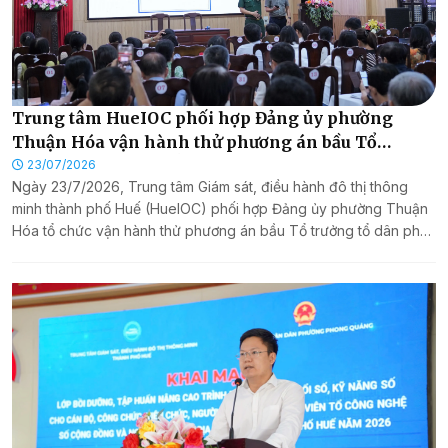
Trung tâm HueIOC phối hợp Đảng ủy phường
Thuận Hóa vận hành thử phương án bầu Tổ
trưởng tổ dân phố bằng hình thức trực tuyến trên
23/07/2026
Ngày 23/7/2026, Trung tâm Giám sát, điều hành đô thị thông
nền tảng số Hue-S
minh thành phố Huế (HueIOC) phối hợp Đảng ủy phường Thuận
Hóa tổ chức vận hành thử phương án bầu Tổ trưởng tổ dân phố
bằng hình thức trực tuyến trên nền tảng số Hue-S.