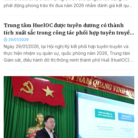
Hội nghị viên chức, người lao động và phát động
phong trào thi đua năm 2026
24/02/2026
Ngày 24/01/2026, Trung tâm Giám sát, điều hành đô thị thông
minh (HueIOC) tổ chức Hội nghị viên chức, người lao động và
phát động phong trào thi đua năm 2026 nhằm đánh giá kết quả
thực hiện nhiệm vụ năm 2025, đề ra phương hướng, nhiệm vụ và
các chỉ tiêu phấn đấu năm 2026; đồng thời phát huy quyền làm
Trung tâm HueIOC được tuyên dương có thành
chủ của viên chức và người lao động trong việc tham gia góp ý,
tích xuất sắc trong công tác phối hợp tuyên truyền
xây dựng các kế hoạch hoạt động của đơn vị.
nhiệm vụ quân sự, quốc phòng năm 2025
29/01/2026
Ngày 29/01/2026, tại Hội nghị Ký kết phối hợp tuyên truyền và