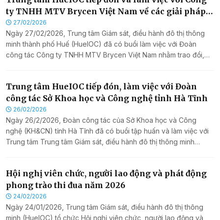
ty TNHH MTV Brycen Việt Nam về các giải pháp
phát triển đô thị thông minh
27/02/2026
Ngày 27/02/2026, Trung tâm Giám sát, điều hành đô thị thông
minh thành phố Huế (HueIOC) đã có buổi làm việc với Đoàn
công tác Công ty TNHH MTV Brycen Việt Nam nhằm trao đổi,
chia sẻ về các giải pháp công nghệ và định hướng phát triển đô
thị thông minh tại thành phố Huế.
Trung tâm HueIOC tiếp đón, làm việc với Đoàn
công tác Sở Khoa học và Công nghệ tỉnh Hà Tĩnh
26/02/2026
Ngày 26/2/2026, Đoàn công tác của Sở Khoa học và Công
nghệ (KH&CN) tỉnh Hà Tĩnh đã có buổi tập huấn và làm việc với
Trung tâm Trung tâm Giám sát, điều hành đô thị thông minh
(HueIOC) về quản trị, giám sát, vận hành, bảo đảm an toàn
thông tin cho IOC và ứng dụng công dân số Hà Tĩnh tích hợp
phản ánh hiện trường.