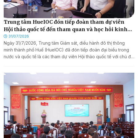
Trung tâm HueIOC đón tiếp đoàn tham dự viên
Hội thảo quốc tế đến tham quan và học hỏi kinh
nghiệm về mô hình đô thị thông minh
31/07/2026
Ngày 31/7/2026, Trung tâm Giám sát, điều hành đô thị thông
minh thành phố Huế (HueIOC) đã đón tiếp đoàn đại biểu trong
nước và quốc tế là các tham dự viên Hội thảo quốc tế với chủ đề
“Phát triển bền vững trong nền kinh tế biến đổi toàn cầu” đến
tham quan, tìm hiểu và học hỏi kinh nghiệm về mô hình đô thị
thông minh của thành phố Huế.