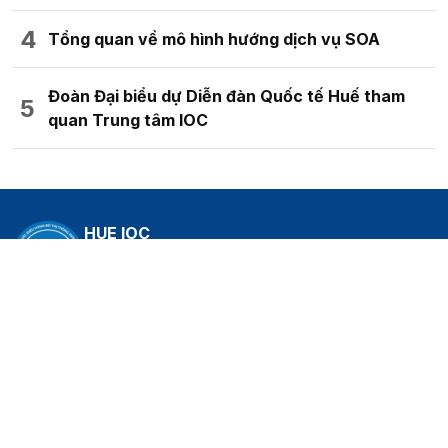
14/01/2026
Trong khuôn khổ Hội nghị Công chức, viên chức và người lao
động năm 2026 diễn ra vào ngày 13/01/2025, Trung tâm Giám
sát, điều hành đô thị thông minh (HueIOC) cùng các đơn vị trực
thuộc Sở ký kết giao ước thi đua năm 2026. Hoạt động nhằm
phát động phong trào thi đua sâu rộng, tạo khí thế thi đua sôi nổi
ngay từ đầu năm, góp phần thực hiện thắng lợi các nhiệm vụ
chính trị, chuyên môn được giao.
Chi bộ Trung tâm Giám sát, điều hành đô thị
thông minh hoàn thành xuất sắc nhiệm vụ tiêu