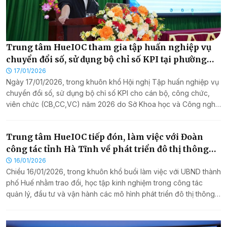
thực hiện nhiệm vụ quân sự, quốc phòng năm 2026, Trung tâm
Giám sát, điều hành đô thị thông minh thành phố Huế (HueIOC)
vinh dự là một trong những đơn vị được tuyên dương, ghi nhận
những đóng góp tích cực, hiệu quả trong công tác phối hợp
tuyên truyền, góp phần thực hiện thắng lợi nhiệm vụ quân sự,
quốc phòng địa phương và phục vụ sự phát triển bền vững của
thành phố Huế.
Trung tâm HueIOC tham gia tập huấn nghiệp vụ
chuyển đổi số, sử dụng bộ chỉ số KPI tại phường
Phong Thái
17/01/2026
Ngày 17/01/2026, trong khuôn khổ Hội nghị Tập huấn nghiệp vụ