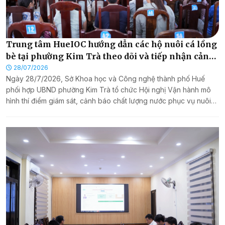
Trung tâm HueIOC hướng dẫn các hộ nuôi cá lồng
bè tại phường Kim Trà theo dõi và tiếp nhận cảnh
báo chất lượng nước trên ứng dụng Hue-S
28/07/2026
Ngày 28/7/2026, Sở Khoa học và Công nghệ thành phố Huế
phối hợp UBND phường Kim Trà tổ chức Hội nghị Vận hành mô
hình thí điểm giám sát, cảnh báo chất lượng nước phục vụ nuôi
cá lồng bè; đồng thời hướng dẫn cho các hộ dân cài đặt, tiếp
nhận cảnh báo thông qua chức năng “Thông tin cảnh báo sớm”
trên ứng dụng Hue-S.