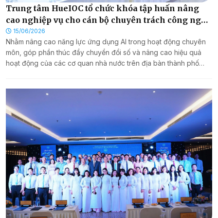
Trung tâm HueIOC tổ chức khóa tập huấn nâng
cao nghiệp vụ cho cán bộ chuyên trách công nghệ
thông tin
15/06/2026
Nhằm nâng cao năng lực ứng dụng AI trong hoạt động chuyên
môn, góp phần thúc đẩy chuyển đổi số và nâng cao hiệu quả
hoạt động của các cơ quan nhà nước trên địa bàn thành phố
Huế, ngày 15/6/2026, Trung tâm Giám sát, điều hành đô thị
thông minh thành phố Huế (HueIOC) phối hợp với VNPT Huế tổ
chức khóa tập huấn nâng cao nghiệp vụ cho cán bộ chuyên
trách công nghệ thông tin với chuyên đề “Ứng dụng AI trong
công việc năm 2026”.