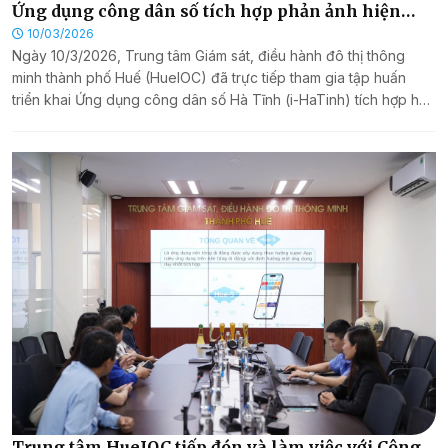
Ứng dụng công dân số tích hợp phản ảnh hiện
trường tại tỉnh Hà Tĩnh
10/03/2026
Ngày 10/3/2026, Trung tâm Giám sát, điều hành đô thị thông
minh thành phố Huế (HueIOC) đã trực tiếp tham gia tập huấn
triển khai Ứng dụng công dân số Hà Tĩnh (i-HaTinh) tích hợp hệ
thống phản ánh hiện trường cho hơn 200 học viên là cán bộ các
sở, ban, ngành, đơn vị, địa phương trên địa bàn tỉnh Hà Tĩnh.
Trung tâm HueIOC tiếp đón và làm việc với Công