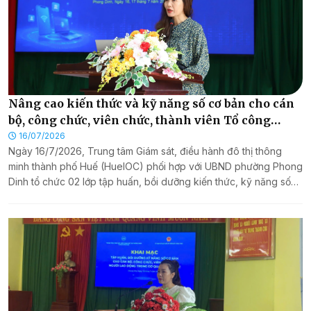
Nâng cao kiến thức và kỹ năng số cơ bản cho cán
bộ, công chức, viên chức, thành viên Tổ công
nghệ số cộng đồng và người dân phường Phong
16/07/2026
Ngày 16/7/2026, Trung tâm Giám sát, điều hành đô thị thông
Dinh
minh thành phố Huế (HueIOC) phối hợp với UBND phường Phong
Dinh tổ chức 02 lớp tập huấn, bồi dưỡng kiến thức, kỹ năng số
cơ bản dành cho cán bộ, công chức, viên chức, người lao động
trong cơ quan nhà nước; thành viên Tổ công nghệ số cộng đồng
và người dân trên địa bàn phường.