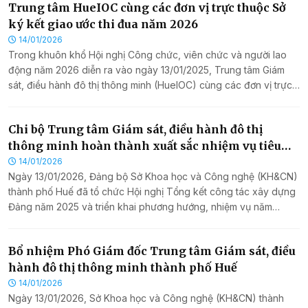
Chiều 16/01/2026, trong khuôn khổ buổi làm việc với UBND thành
phố Huế nhằm trao đổi, học tập kinh nghiệm trong công tác
quản lý, đầu tư và vận hành các mô hình phát triển đô thị thông
minh, xử lý chất thải rắn sinh hoạt theo hướng hiện đại, bền
vững.
Trung tâm HueIOC tổng kết công tác năm 2025 và
triển khai chương trình công tác năm 2026
16/01/2026