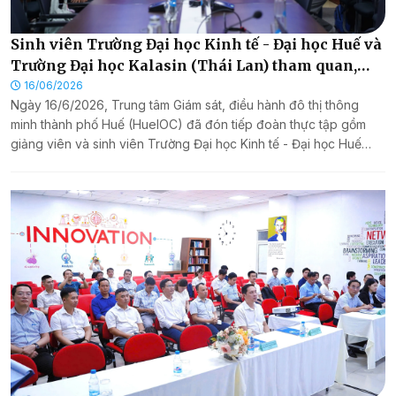
Sinh viên Trường Đại học Kinh tế - Đại học Huế và
Trường Đại học Kalasin (Thái Lan) tham quan,
học tập tại HueIOC
16/06/2026
Ngày 16/6/2026, Trung tâm Giám sát, điều hành đô thị thông
minh thành phố Huế (HueIOC) đã đón tiếp đoàn thực tập gồm
giảng viên và sinh viên Trường Đại học Kinh tế - Đại học Huế
cùng Trường Đại học Kalasin (Thái Lan) đến tham quan, học tập
và tìm hiểu thực tế về mô hình đô thị thông minh của thành phố
Huế. Đoàn do PGS.TS. Mullika Najanthong - Trưởng khoa Khoa
học Xã hội và Nhân văn, Trường Đại học Kalasin làm Trưởng
đoàn.