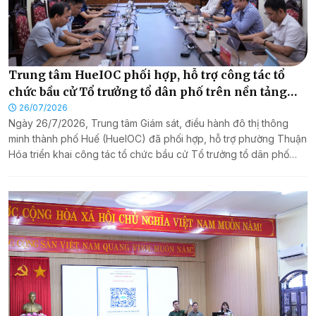
Trung tâm HueIOC phối hợp, hỗ trợ công tác tổ
chức bầu cử Tổ trưởng tổ dân phố trên nền tảng
Hue-S tại phường Thuận Hóa
26/07/2026
Ngày 26/7/2026, Trung tâm Giám sát, điều hành đô thị thông
minh thành phố Huế (HueIOC) đã phối hợp, hỗ trợ phường Thuận
Hóa triển khai công tác tổ chức bầu cử Tổ trưởng tổ dân phố
nhiệm kỳ 2026 - 2031 trên nền tảng số Hue-S.