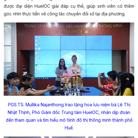
được đại diện HueIOC giải đáp cụ thể, giúp sinh viên có thêm
góc nhìn thực tiễn về công tác chuyển đổi số tại địa phương.
PGS.TS. Mullika Najanthong trao tặng hoa lưu niệm bà Lê Thị
Nhật Thịnh, Phó Giám đốc Trung tâm HueIOC, nhân dịp đoàn
đến tham quan và tìm hiểu mô hình đô thị thông minh thành phố
Huế.