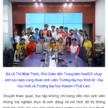
Bà Lê Thị Nhật Thịnh, Phó Giám đốc Trung tâm HueIOC chụp
ảnh lưu niệm cùng đoàn sinh viên Trường Đại học Kinh tế - Đại
học Huế và Trường Đại học Kalasin (Thái Lan)
Chuyến tham quan, học tập không chỉ mang đến cho sinh viên
những trải nghiệm thực tế sinh động về mô hình đô thị thông
minh tiêu biểu mà còn góp phần tăng cường giao lưu học thuật,