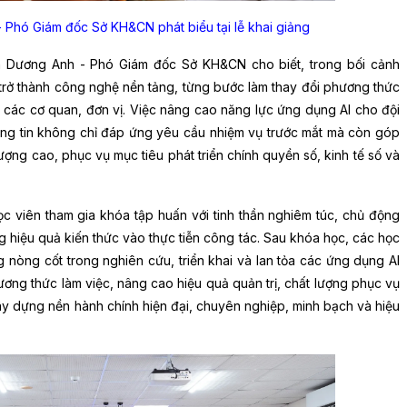
Phó Giám đốc Sở KH&CN phát biểu tại lễ khai giảng
ễn Dương Anh - Phó Giám đốc Sở KH&CN cho biết, trong bối cảnh
 trở thành công nghệ nền tảng, từng bước làm thay đổi phương thức
ại các cơ quan, đơn vị. Việc nâng cao năng lực ứng dụng AI cho đội
ng tin không chỉ đáp ứng yêu cầu nhiệm vụ trước mắt mà còn góp
ợng cao, phục vụ mục tiêu phát triển chính quyền số, kinh tế số và
 viên tham gia khóa tập huấn với tinh thần nghiêm túc, chủ động
g hiệu quả kiến thức vào thực tiễn công tác. Sau khóa học, các học
g nòng cốt trong nghiên cứu, triển khai và lan tỏa các ứng dụng AI
ương thức làm việc, nâng cao hiệu quả quản trị, chất lượng phục vụ
ây dựng nền hành chính hiện đại, chuyên nghiệp, minh bạch và hiệu