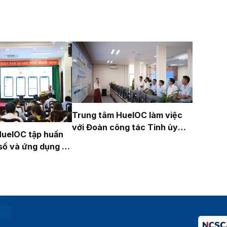
Trung tâm HueIOC làm việc
với Đoàn công tác Tỉnh ủy
HueIOC tập huấn
Quảng Ninh
số và ứng dụng AI
tác mặt trận năm