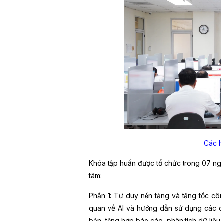
Các h
Khóa tập huấn được tổ chức trong 07 ngày
tâm:
Phần 1: Tư duy nền tảng và tăng tốc cô
quan về AI và hướng dẫn sử dụng các c
bản, tổng hợp báo cáo, phân tích dữ liệu