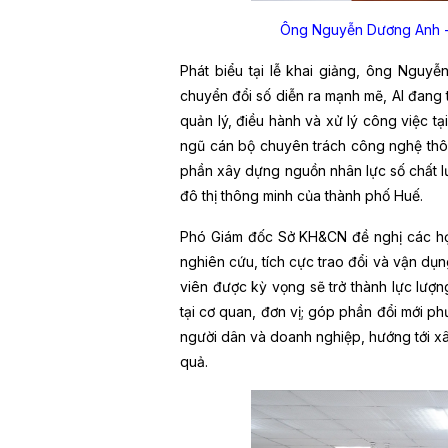
Ông Nguyễn Dương Anh - 
Phát biểu tại lễ khai giảng, ông Nguy
chuyển đổi số diễn ra mạnh mẽ, AI đang
quản lý, điều hành và xử lý công việc t
ngũ cán bộ chuyên trách công nghệ thô
phần xây dựng nguồn nhân lực số chất lư
đô thị thông minh của thành phố Huế.
Phó Giám đốc Sở KH&CN đề nghị các học
nghiên cứu, tích cực trao đổi và vận dụn
viên được kỳ vọng sẽ trở thành lực lượn
tại cơ quan, đơn vị; góp phần đổi mới ph
người dân và doanh nghiệp, hướng tới x
quả.