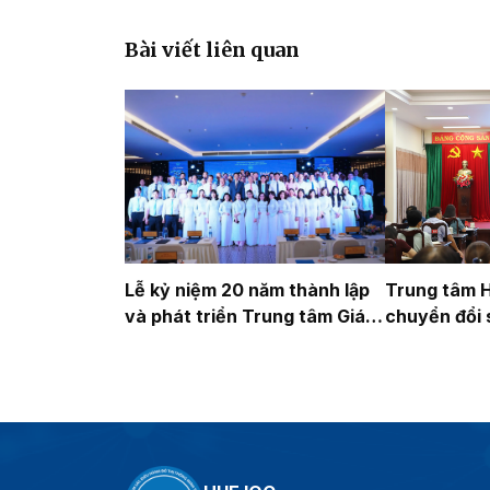
Bài viết liên quan
Lễ kỷ niệm 20 năm thành lập
Trung tâm 
và phát triển Trung tâm Giám
chuyển đổi 
sát, điều hành đô thị thông
trong công 
minh thành phố Huế
2026