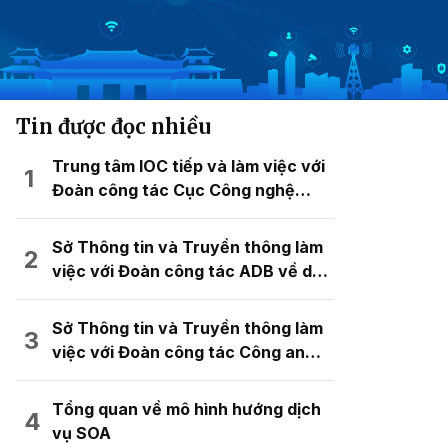
Tin được đọc nhiều
Trung tâm IOC tiếp và làm việc với
Đoàn công tác Cục Công nghệ
thông tin, Bộ Tư pháp đến tham
quan và trao đổi kinh nghiệm về mô
Sở Thông tin và Truyền thông làm
hình chuyển đổi số
việc với Đoàn công tác ADB về dự
án hỗ trợ kỹ thuật “Mô hình đô thị
kỹ thuật số thông minh cho quy
Sở Thông tin và Truyền thông làm
hoạch không gian đô thị”
việc với Đoàn công tác Công an
thành phố Hải Phòng
Tổng quan về mô hình hướng dịch
vụ SOA