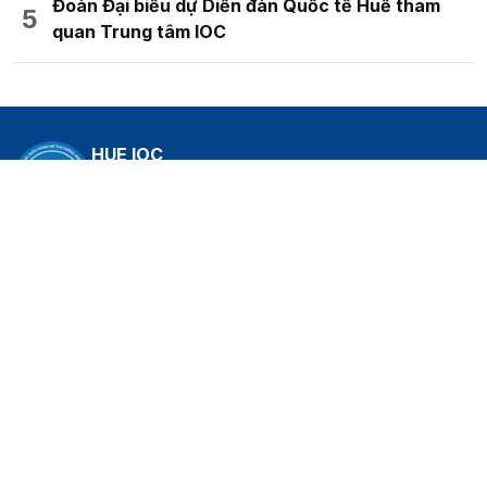
Đoàn Đại biểu dự Diễn đàn Quốc tế Huế tham
quan Trung tâm IOC
HUE IOC
Trung tâm Giám sát, điều hành đô thị thông
minh thành phố Huế
THÔNG TIN TRUNG TÂM
Địa chỉ: 36 Phạm Văn Đồng, phường Vỹ Dạ, thành phố Huế
Số điện thoại: 02343.896.555
Email: hueioc@hue.gov.vn
THEO DÕI CHÚNG TÔI TẠI
TẢI ỨNG DỤNG HUE-S