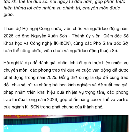
tạo khí thế thi đua sôi nổi ngay từ đầu năm, góp phần thực
hiện thắng lợi các nhiệm vụ chính trị, chuyên môn được
giao.
Tham dự Hội nghị
Công chức, viên chức và người lao động năm
2026
có ông Nguyễn Xuân Sơn - Thành ủy viên, Giám đốc Sở
Khoa học và Công nghệ (KH&CN); cùng các Phó Giám đốc Sở;
toàn thể công chức, viên chức và người lao động thuộc Sở.
Hội nghị là dịp để đánh giá, phân tích kết quả thực hiện nhiệm vụ
chuyên môn, các phong trào thi đua và cuộc vận động đã được
phát động trong năm 2025. Đồng thời cũng là dịp để cùng trao
đổi, chia sẻ, rút ra những bài học kinh nghiệm và đề xuất các giải
pháp nhằm triển khai hiệu quả nhiệm vụ trọng tâm, các phong
trào thi đua trong năm 2026, góp phần nâng cao vị thế và vai trò
của ngành KH&CN trong phát chung của thành phố.