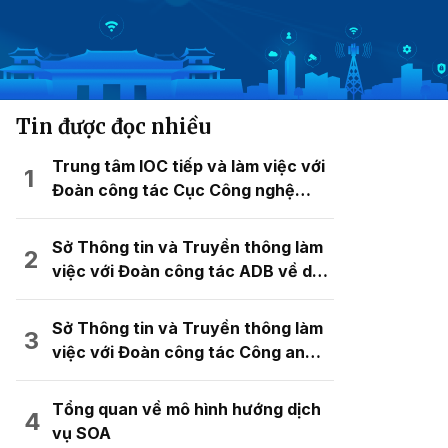
Tin được đọc nhiều
Trung tâm IOC tiếp và làm việc với
Đoàn công tác Cục Công nghệ
thông tin, Bộ Tư pháp đến tham
quan và trao đổi kinh nghiệm về mô
Sở Thông tin và Truyền thông làm
hình chuyển đổi số
việc với Đoàn công tác ADB về dự
án hỗ trợ kỹ thuật “Mô hình đô thị
kỹ thuật số thông minh cho quy
Sở Thông tin và Truyền thông làm
hoạch không gian đô thị”
việc với Đoàn công tác Công an
thành phố Hải Phòng
Tổng quan về mô hình hướng dịch
vụ SOA