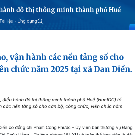
 hành đô thị thông minh thành phố Huế
Tài liệu - Ứng dụng
o, vận hành các nền tảng số cho
iên chức năm 2025 tại xã Đan Điền.
, điều hành đô thị thông minh thành phố Huế (HueIOC) tổ
h các nền tảng số cho cán bộ, công chức, viên chức năm
 Điền có đồng chí Phạm Công Phước – Ủy viên ban thường vụ Đảng
hị Thúy Hằng – Trưởng phòng VH-XH và toàn thể học viên là đội