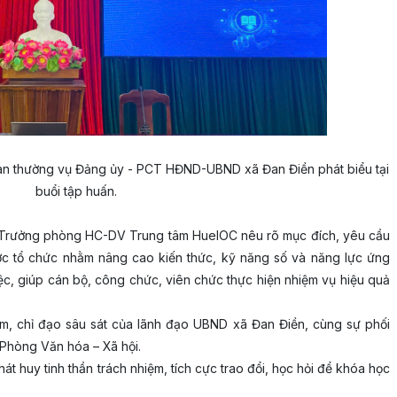
n thường vụ Đảng ủy - PCT HĐND-UBND xã Đan Điền phát biểu tại
buổi tập huấn.
– Trưởng phòng HC-DV Trung tâm HueIOC nêu rõ mục đích, yêu cầu
c tổ chức nhằm nâng cao kiến thức, kỹ năng số và năng lực ứng
ệc, giúp cán bộ, công chức, viên chức thực hiện nhiệm vụ hiệu quả
m, chỉ đạo sâu sát của lãnh đạo UBND xã Đan Điền, cùng sự phối
a Phòng Văn hóa – Xã hội.
t huy tinh thần trách nhiệm, tích cực trao đổi, học hỏi để khóa học