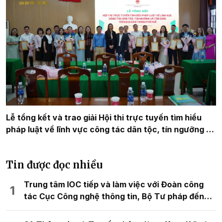
Lễ tổng kết và trao giải Hội thi trực tuyến tìm hiểu
pháp luật về lĩnh vực công tác dân tộc, tín ngưỡng và
tôn giáo trên địa bàn thành phố Huế năm 2025 trên
nền tảng Hue-S
Tin được đọc nhiều
Trung tâm IOC tiếp và làm việc với Đoàn công
tác Cục Công nghệ thông tin, Bộ Tư pháp đến
tham quan và trao đổi kinh nghiệm về mô hình
chuyển đổi số