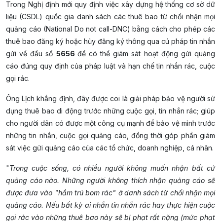
Trong Nghị định mới quy định việc xây dựng hệ thống cơ sở dữ
liệu (CSDL) quốc gia danh sách các thuê bao từ chối nhận mọi
quảng cáo (National Do not call-DNC) bằng cách cho phép các
thuê bao đăng ký hoặc hủy đăng ký thông qua cú pháp tin nhắn
gửi về đầu số
5656
để có thể giám sát hoạt động gửi quảng
cáo đúng quy định của pháp luật và hạn chế tin nhắn rác, cuộc
gọi rác.
Ông Lịch khẳng định, đây được coi là giải pháp bảo vệ người sử
dụng thuê bao di động trước những cuộc gọi, tin nhắn rác; giúp
cho người dân có được một công cụ mạnh để bảo vệ mình trước
những tin nhắn, cuộc gọi quảng cáo, đồng thời góp phần giám
sát việc gửi quảng cáo của các tổ chức, doanh nghiệp, cá nhân.
"
Trong cuộc sống, có nhiều người không muốn nhận bất cứ
quảng cáo nào. Những người không thích nhận quảng cáo sẽ
được đưa vào "hầm trú bom rác" ở danh sách từ chối nhận mọi
quảng cáo. Nếu bất kỳ ai nhắn tin nhắn rác hay thực hiện cuộc
gọi rác vào những thuê bao này sẽ bị phạt rất nặng (mức phạt