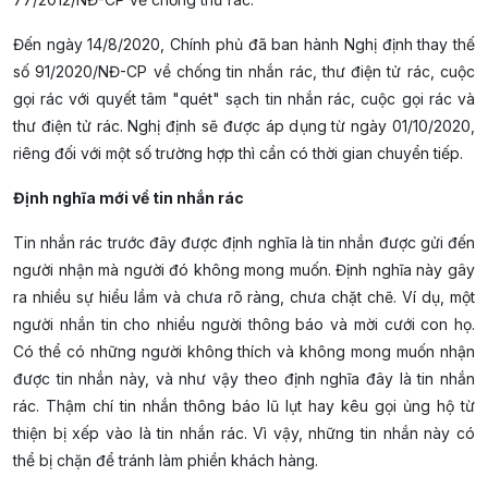
Đến ngày 14/8/2020, Chính phủ đã ban hành Nghị định thay thế
số 91/2020/NĐ-CP về chống tin nhắn rác, thư điện tử rác, cuộc
gọi rác với quyết tâm "quét" sạch tin nhắn rác, cuộc gọi rác và
thư điện tử rác. Nghị định sẽ được áp dụng từ ngày 01/10/2020,
riêng đối với một số trường hợp thì cần có thời gian chuyển tiếp.
Định nghĩa mới về tin nhắn rác
Tin nhắn rác trước đây được định nghĩa là tin nhắn được gửi đến
người nhận mà người đó không mong muốn. Định nghĩa này gây
ra nhiều sự hiểu lầm và chưa rõ ràng, chưa chặt chẽ. Ví dụ, một
người nhắn tin cho nhiều người thông báo và mời cưới con họ.
Có thể có những người không thích và không mong muốn nhận
được tin nhắn này, và như vậy theo định nghĩa đây là tin nhắn
rác. Thậm chí tin nhắn thông báo lũ lụt hay kêu gọi ủng hộ từ
thiện bị xếp vào là tin nhắn rác. Vì vậy, những tin nhắn này có
thể bị chặn để tránh làm phiền khách hàng.