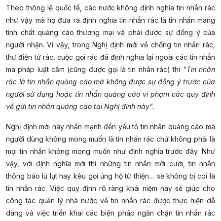
Theo thông lệ quốc tế, các nước không định nghĩa tin nhắn rác
như vậy mà họ đưa ra định nghĩa tin nhắn rác là tin nhắn mang
tính chất quảng cáo thương mại và phải được sự đồng ý của
người nhận. Vì vậy, trong Nghị định mới về chống tin nhắn rác,
thư điện tử rác, cuộc gọi rác đã định nghĩa lại ngoài các tin nhắn
mà pháp luật cấm (cũng được gọi là tin nhắn rác) thì
"Tin nhắn
rác là tin nhắn quảng cáo mà không được sự đồng ý trước của
người sử dụng hoặc tin nhắn quảng cáo vi phạm các quy định
về gửi tin nhắn quảng cáo tại Nghị định này".
Nghị định mới này nhấn mạnh đến yếu tố tin nhắn quảng cáo mà
người dùng không mong muốn là tin nhắn rác chứ không phải là
mọi tin nhắn không mong muốn như định nghĩa trước đây. Như
vậy, với định nghĩa mới thì những tin nhắn mời cưới, tin nhắn
thông báo lũ lụt hay kêu gọi ủng hộ từ thiện… sẽ không bị coi là
tin nhắn rác. Việc quy định rõ ràng khái niệm này sẽ giúp cho
công tác quản lý nhà nước về tin nhắn rác được thực hiện dễ
dàng và việc triển khai các biện pháp ngăn chặn tin nhắn rác