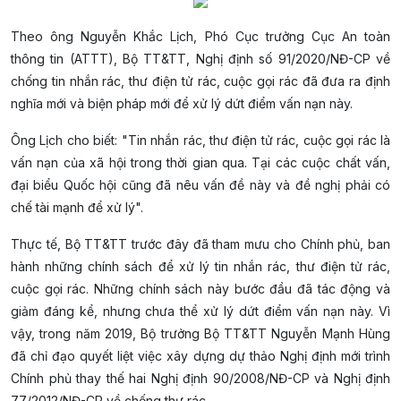
Theo ông Nguyễn Khắc Lịch, Phó Cục trưởng Cục An toàn
thông tin (ATTT), Bộ TT&TT, Nghị định số 91/2020/NĐ-CP về
chống tin nhắn rác, thư điện tử rác, cuộc gọi rác đã đưa ra định
nghĩa mới và biện pháp mới để xử lý dứt điểm vấn nạn này.
Ông Lịch cho biết: "Tin nhắn rác, thư điện tử rác, cuộc gọi rác là
vấn nạn của xã hội trong thời gian qua. Tại các cuộc chất vấn,
đại biểu Quốc hội cũng đã nêu vấn đề này và đề nghị phải có
chế tài mạnh để xử lý".
Thực tế, Bộ TT&TT trước đây đã tham mưu cho Chính phủ, ban
hành những chính sách để xử lý tin nhắn rác, thư điện tử rác,
cuộc gọi rác. Những chính sách này bước đầu đã tác động và
giảm đáng kể, nhưng chưa thể xử lý dứt điểm vấn nạn này. Vì
vậy, trong năm 2019, Bộ trưởng Bộ TT&TT Nguyễn Mạnh Hùng
đã chỉ đạo quyết liệt việc xây dựng dự thảo Nghị định mới trình
Chính phủ thay thế hai Nghị định 90/2008/NĐ-CP và Nghị định
77/2012/NĐ-CP về chống thư rác.