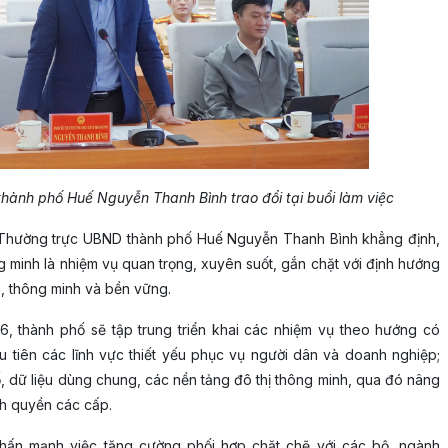
hành phố Huế Nguyễn Thanh Bình trao đổi tại buổi làm việc
ch Thường trực UBND thành phố Huế Nguyễn Thanh Bình khẳng định,
ng minh là nhiệm vụ quan trọng, xuyên suốt, gắn chặt với định hướng
ái, thông minh và bền vững.
026, thành phố sẽ tập trung triển khai các nhiệm vụ theo hướng có
ưu tiên các lĩnh vực thiết yếu phục vụ người dân và doanh nghiệp;
, dữ liệu dùng chung, các nền tảng đô thị thông minh, qua đó nâng
nh quyền các cấp.
ấn mạnh việc tăng cường phối hợp chặt chẽ với các bộ, ngành