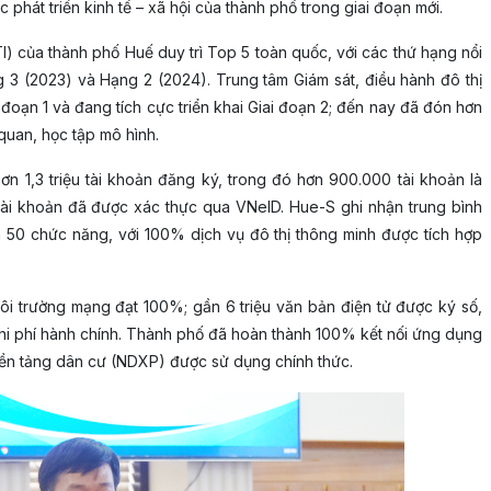
phát triển kinh tế – xã hội của thành phố trong giai đoạn mới.
) của thành phố Huế duy trì Top 5 toàn quốc, với các thứ hạng nổi
g 3 (2023) và Hạng 2 (2024). Trung tâm Giám sát, điều hành đô thị
đoạn 1 và đang tích cực triển khai Giai đoạn 2; đến nay đã đón hơn
quan, học tập mô hình.
 1,3 triệu tài khoản đăng ký, trong đó hơn 900.000 tài khoản là
tài khoản đã được xác thực qua VNeID. Hue-S ghi nhận trung bình
hơn 50 chức năng, với 100% dịch vụ đô thị thông minh được tích hợp
môi trường mạng đạt 100%; gần 6 triệu văn bản điện tử được ký số,
chi phí hành chính. Thành phố đã hoàn thành 100% kết nối ứng dụng
 nền tảng dân cư (NDXP) được sử dụng chính thức.