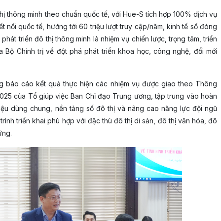
hị thông minh theo chuẩn quốc tế, với Hue-S tích hợp 100% dịch vụ
 nối quốc tế, hướng tới 60 triệu lượt truy cập/năm, kinh tế số đóng
t triển đô thị thông minh là nhiệm vụ chiến lược, trọng tâm, triển
a Bộ Chính trị về đột phá phát triển khoa học, công nghệ, đổi mới
 báo cáo kết quả thực hiện các nhiệm vụ được giao theo Thông
025 của Tổ giúp việc Ban Chỉ đạo Trung ương, tập trung vào hoàn
ữ liệu dùng chung, nền tảng số đô thị và nâng cao năng lực đội ngũ
rình triển khai phù hợp với đặc thù đô thị di sản, đô thị văn hóa, đô
ững.