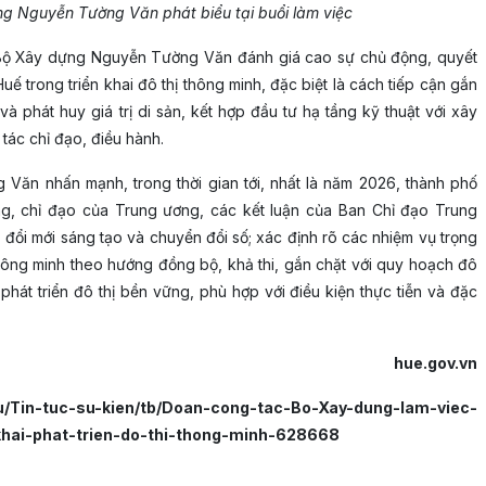
g Nguyễn Tường Văn phát biểu tại buổi làm việc
ng Bộ Xây dựng Nguyễn Tường Văn đánh giá cao sự chủ động, quyết
ế trong triển khai đô thị thông minh, đặc biệt là cách tiếp cận gắn
 và phát huy giá trị di sản, kết hợp đầu tư hạ tầng kỹ thuật với xây
tác chỉ đạo, điều hành.
ăn nhấn mạnh, trong thời gian tới, nhất là năm 2026, thành phố
ng, chỉ đạo của Trung ương, các kết luận của Ban Chỉ đạo Trung
 đổi mới sáng tạo và chuyển đổi số; xác định rõ các nhiệm vụ trọng
 thông minh theo hướng đồng bộ, khả thi, gắn chặt với quy hoạch đô
hát triển đô thị bền vững, phù hợp với điều kiện thực tiễn và đặc
hue.gov.vn
u/Tin-tuc-su-kien/tb/Doan-cong-tac-Bo-Xay-dung-lam-viec-
hai-phat-trien-do-thi-thong-minh-628668