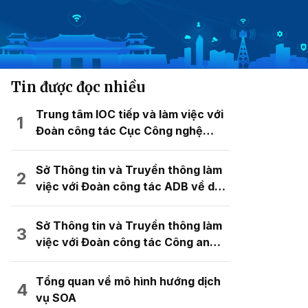
Tin được đọc nhiều
Trung tâm IOC tiếp và làm việc với
Đoàn công tác Cục Công nghệ
thông tin, Bộ Tư pháp đến tham
quan và trao đổi kinh nghiệm về mô
Sở Thông tin và Truyền thông làm
hình chuyển đổi số
việc với Đoàn công tác ADB về dự
án hỗ trợ kỹ thuật “Mô hình đô thị
kỹ thuật số thông minh cho quy
Sở Thông tin và Truyền thông làm
hoạch không gian đô thị”
việc với Đoàn công tác Công an
thành phố Hải Phòng
Tổng quan về mô hình hướng dịch
vụ SOA